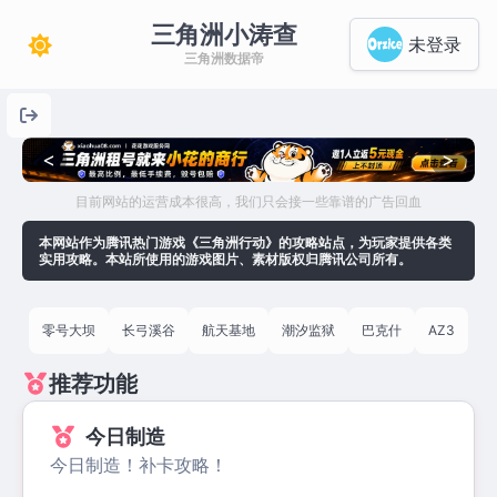
三角洲小涛查
未登录
三角洲数据帝
<
>
目前网站的运营成本很高，我们只会接一些靠谱的广告回血
本网站作为腾讯热门游戏《三角洲行动》的攻略站点，为玩家提供各类
实用攻略。本站所使用的游戏图片、素材版权归腾讯公司所有。
零号大坝
长弓溪谷
航天基地
潮汐监狱
巴克什
AZ3
推荐功能
今日制造
今日制造！补卡攻略！