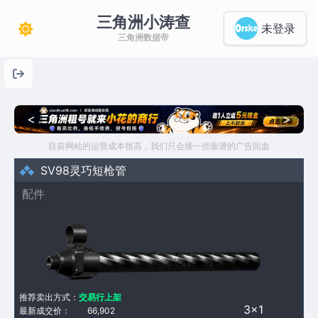
三角洲小涛查
未登录
三角洲数据帝
<
>
目前网站的运营成本很高，我们只会接一些靠谱的广告回血
SV98灵巧短枪管
配件
推荐卖出方式：
交易行上架
3×1
最新成交价：
66,902