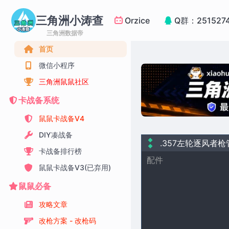
三角洲小涛查
Orzice
Q群：251527
三角洲数据帝
首页
微信小程序
三角洲鼠鼠社区
卡战备系统
鼠鼠卡战备V4
DIY凑战备
.357左轮逐风者枪
卡战备排行榜
配件
鼠鼠卡战备V3(已弃用)
鼠鼠必备
攻略文章
改枪方案 - 改枪码