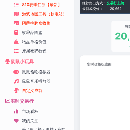
推荐卖出方式：
交易行上架
S10赛季任务【最新】
最新成交价：
20,664
游戏地图工具（核电站）
阿萨拉牌盒收集
当
收藏品图鉴
20
物品单格价值
摩斯密码教程
鼠鼠小玩具
实时价格折线图
鼠鼠偷吃模拟器
鼠鼠音乐播放器
自定义成就
实时交易行
市场看板
我的关注
头 / 甲 / 枪 / 胸挂 / 背包