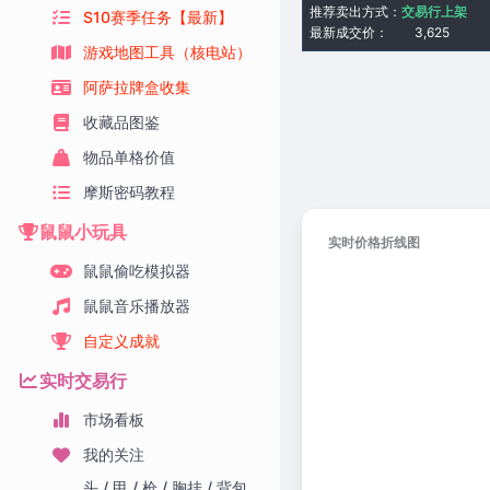
推荐卖出方式：
交易行上架
S10赛季任务【最新】
最新成交价：
3,625
游戏地图工具（核电站）
阿萨拉牌盒收集
收藏品图鉴
物品单格价值
摩斯密码教程
鼠鼠小玩具
实时价格折线图
鼠鼠偷吃模拟器
鼠鼠音乐播放器
自定义成就
实时交易行
市场看板
我的关注
头 / 甲 / 枪 / 胸挂 / 背包