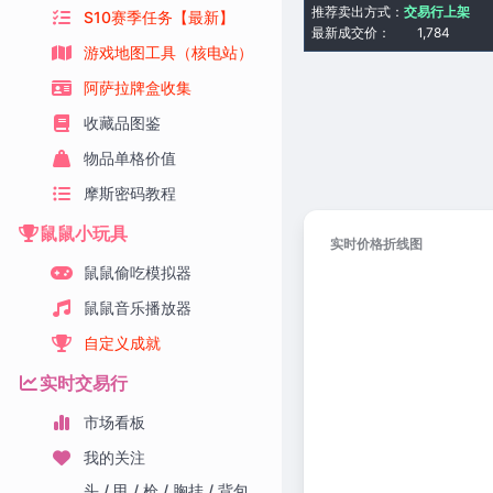
推荐卖出方式：
交易行上架
S10赛季任务【最新】
最新成交价：
1,784
游戏地图工具（核电站）
阿萨拉牌盒收集
收藏品图鉴
物品单格价值
摩斯密码教程
鼠鼠小玩具
实时价格折线图
鼠鼠偷吃模拟器
鼠鼠音乐播放器
自定义成就
实时交易行
市场看板
我的关注
头 / 甲 / 枪 / 胸挂 / 背包