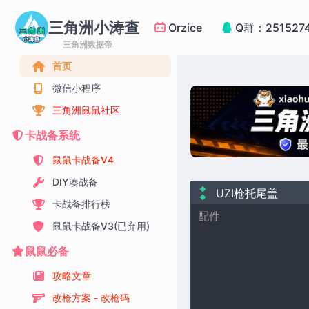
三角洲小涛查
Orzice
Q群：251527
三角洲数据帝
首页
微信小程序
三角洲鼠鼠社区
卡战备系统
鼠鼠卡战备V4
DIY凑战备
UZI枪托尾盖
卡战备排行榜
配件
鼠鼠卡战备V3(已弃用)
鼠鼠必备
攻略文章
改枪方案 - 改枪码