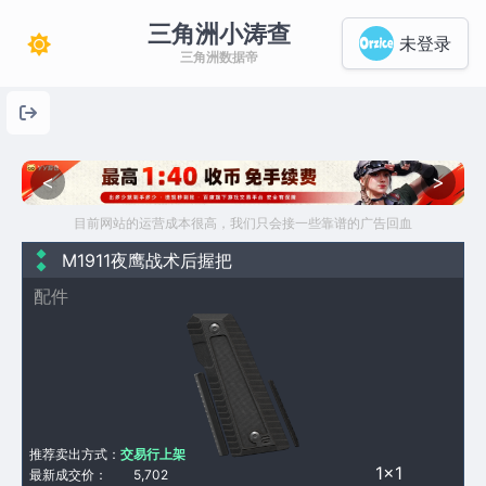
三角洲小涛查
未登录
三角洲数据帝
<
>
目前网站的运营成本很高，我们只会接一些靠谱的广告回血
M1911夜鹰战术后握把
配件
推荐卖出方式：
交易行上架
1×1
最新成交价：
5,702