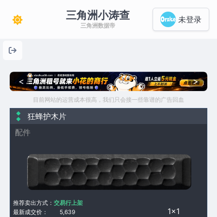
三角洲小涛查
未登录
三角洲数据帝
<
>
目前网站的运营成本很高，我们只会接一些靠谱的广告回血
狂蜂护木片
配件
推荐卖出方式：
交易行上架
1×1
最新成交价：
5,639