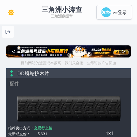
三角洲小涛查
未登录
三角洲数据帝
<
>
目前网站的运营成本很高，我们只会接一些靠谱的广告回血
DD蟒蛇护木片
配件
推荐卖出方式：
交易行上架
1×1
最新成交价：
5,631