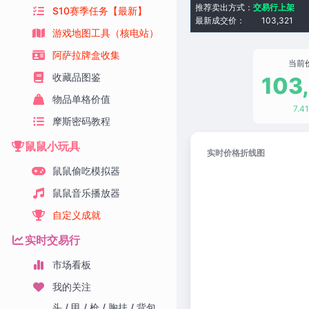
推荐卖出方式：
交易行上架
S10赛季任务【最新】
最新成交价：
103,321
游戏地图工具（核电站）
阿萨拉牌盒收集
当前
收藏品图鉴
103
物品单格价值
7.4
摩斯密码教程
鼠鼠小玩具
实时价格折线图
鼠鼠偷吃模拟器
鼠鼠音乐播放器
自定义成就
实时交易行
市场看板
我的关注
头 / 甲 / 枪 / 胸挂 / 背包