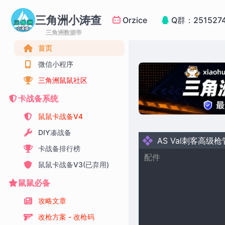
三角洲小涛查
Orzice
Q群：251527
三角洲数据帝
首页
微信小程序
三角洲鼠鼠社区
卡战备系统
鼠鼠卡战备V4
DIY凑战备
AS Val刺客高级枪
卡战备排行榜
配件
鼠鼠卡战备V3(已弃用)
鼠鼠必备
攻略文章
改枪方案 - 改枪码