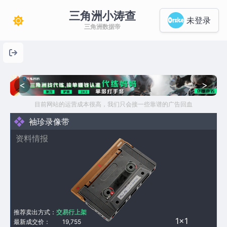
三角洲小涛查
未登录
三角洲数据帝
<
>
目前网站的运营成本很高，我们只会接一些靠谱的广告回血
袖珍录像带
资料情报
推荐卖出方式：
交易行上架
1×1
最新成交价：
19,755