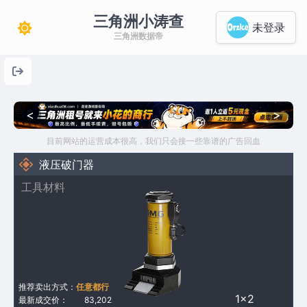
三角洲小涛查
未登录
三角洲数据帝
<
>
目前网站的运营成本很高，我们只会接一些靠谱的广告回血
液压破门器
工具材料
推荐卖出方式：
任意都行
1×2
最新成交价：
83,202