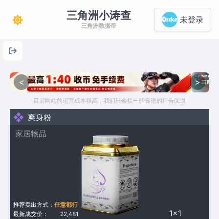
三角洲小涛查
未登录
三角洲数据帝
<
>
目前网站的运营成本很高，我们只会接一些靠谱的广告回血
爽身粉
家居物品
推荐卖出方式：
任意都行
1×1
最新成交价：
22,481