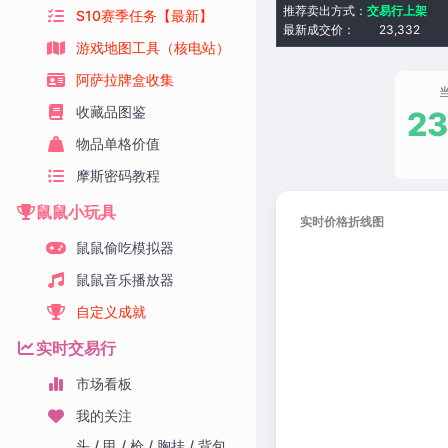
推荐卖出方式：
交易行上架
S10赛季任务【最新】
最新成交价：
23,332
游戏地图工具（核电站）
阿萨拉牌盒收集
收藏品图鉴
23
物品单格价值
摩斯密码教程
鼠鼠小玩具
实时价格折线图
鼠鼠偷吃模拟器
鼠鼠音乐播放器
自定义成就
实时交易行
市场看板
我的关注
头 / 甲 / 枪 / 胸挂 / 背包