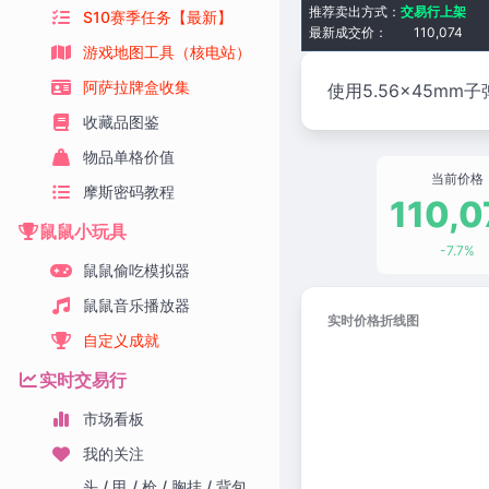
推荐卖出方式：
交易行上架
S10赛季任务【最新】
最新成交价：
110,074
游戏地图工具（核电站）
阿萨拉牌盒收集
使用5.56×45m
收藏品图鉴
物品单格价值
当前价格
摩斯密码教程
110,0
鼠鼠小玩具
-7.7%
鼠鼠偷吃模拟器
鼠鼠音乐播放器
实时价格折线图
自定义成就
实时交易行
市场看板
我的关注
头 / 甲 / 枪 / 胸挂 / 背包