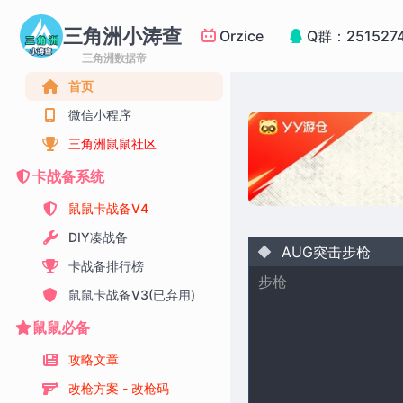
三角洲小涛查
Orzice
Q群：251527
三角洲数据帝
首页
微信小程序
三角洲鼠鼠社区
卡战备系统
鼠鼠卡战备V4
DIY凑战备
AUG突击步枪
卡战备排行榜
步枪
鼠鼠卡战备V3(已弃用)
鼠鼠必备
攻略文章
改枪方案 - 改枪码