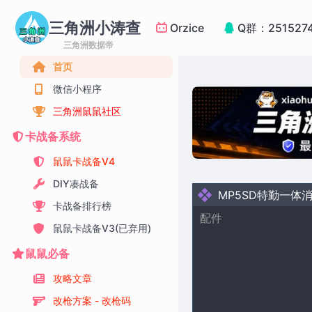
三角洲小涛查
Orzice
Q群：251527
三角洲数据帝
首页
微信小程序
三角洲鼠鼠社区
卡战备系统
鼠鼠卡战备V4
DIY凑战备
MP5SD特勤一体
卡战备排行榜
配件
鼠鼠卡战备V3(已弃用)
鼠鼠必备
攻略文章
改枪方案 - 改枪码