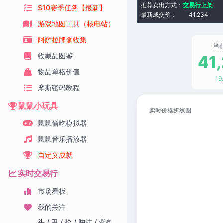
推荐卖出方式：
交易行上架
S10赛季任务【最新】
最新成交价：
41,234
游戏地图工具（核电站）
阿萨拉牌盒收集
当
收藏品图鉴
41
物品单格价值
19
摩斯密码教程
鼠鼠小玩具
实时价格折线图
鼠鼠偷吃模拟器
鼠鼠音乐播放器
自定义成就
实时交易行
市场看板
我的关注
头 / 甲 / 枪 / 胸挂 / 背包