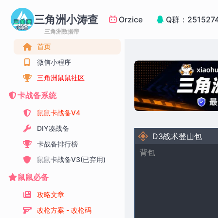
三角洲小涛查
Orzice
Q群：251527
三角洲数据帝
首页
微信小程序
三角洲鼠鼠社区
卡战备系统
鼠鼠卡战备V4
DIY凑战备
D3战术登山包
卡战备排行榜
背包
鼠鼠卡战备V3(已弃用)
鼠鼠必备
攻略文章
改枪方案 - 改枪码