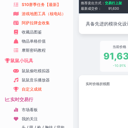
推荐卖出方式：
交易行上架
S10赛季任务【最新】
最新成交价：
91,630
游戏地图工具（核电站）
阿萨拉牌盒收集
具备先进的模块化设
收藏品图鉴
物品单格价值
当前价格
摩斯密码教程
91,6
鼠鼠小玩具
-10.91%
鼠鼠偷吃模拟器
鼠鼠音乐播放器
实时价格折线图
自定义成就
实时交易行
市场看板
我的关注
头 / 甲 / 枪 / 胸挂 / 背包