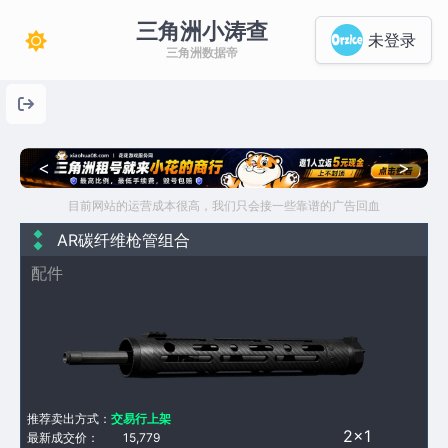
三角洲小涛查
未登录
三角洲数据帝
<
>
目前网站的运营成本很高，我们只会接一些靠谱的广告回血
AR碳纤维枪管组合
配件
推荐卖出方式：
交易行上架
2×1
最新成交价：
15,779