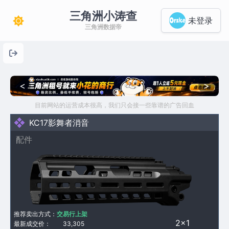
三角洲小涛查
未登录
三角洲数据帝
<
>
目前网站的运营成本很高，我们只会接一些靠谱的广告回血
KC17影舞者消音
配件
推荐卖出方式：
交易行上架
2×1
最新成交价：
33,305