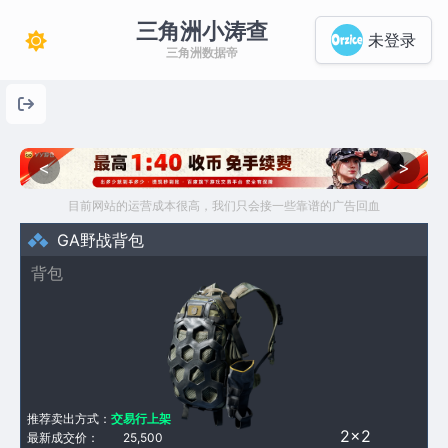
三角洲小涛查
未登录
三角洲数据帝
<
>
目前网站的运营成本很高，我们只会接一些靠谱的广告回血
GA野战背包
背包
推荐卖出方式：
交易行上架
2×2
最新成交价：
25,500