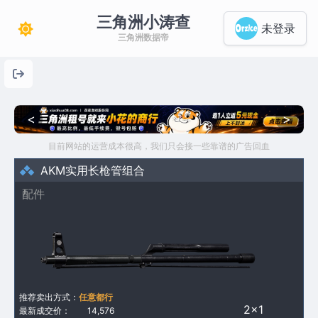
三角洲小涛查
未登录
三角洲数据帝
<
>
目前网站的运营成本很高，我们只会接一些靠谱的广告回血
AKM实用长枪管组合
配件
推荐卖出方式：
任意都行
2×1
最新成交价：
14,576