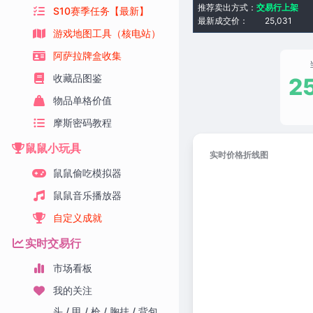
推荐卖出方式：
交易行上架
S10赛季任务【最新】
最新成交价：
25,031
游戏地图工具（核电站）
阿萨拉牌盒收集
收藏品图鉴
2
物品单格价值
摩斯密码教程
鼠鼠小玩具
实时价格折线图
鼠鼠偷吃模拟器
鼠鼠音乐播放器
自定义成就
实时交易行
市场看板
我的关注
头 / 甲 / 枪 / 胸挂 / 背包