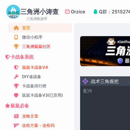
三角洲小涛查
Orzice
Q群：251527
三角洲数据帝
首页
微信小程序
三角洲鼠鼠社区
卡战备系统
鼠鼠卡战备V4
DIY凑战备
战术三角握把
卡战备排行榜
配件
鼠鼠卡战备V3(已弃用)
鼠鼠必备
攻略文章
改枪方案 - 改枪码