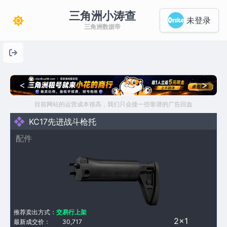
三角洲小涛查
未登录
三角洲数据帝
<
>
目前网站的运营成本很高，我们只会接一些靠谱的广告回血
KC17先进战斗枪托
配件
推荐卖出方式：
交易行上架
2×1
最新成交价：
30,717