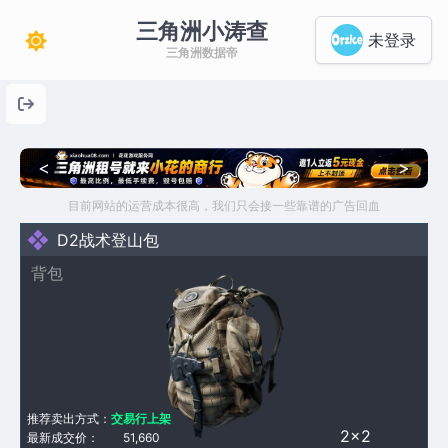
三角洲小涛查
未登录
三角洲数据帝
<
>
目前网站的运营成本很高，我们只会接一些靠谱的广告回血
D2战术登山包
背包
推荐卖出方式：
交易行上架
2×2
最新成交价：
51,660