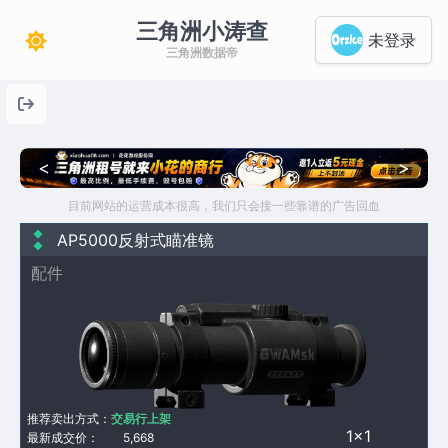
三角洲小涛查
未登录
三角洲数据帝
<
>
目前网站的运营成本很高，我们只会接一些靠谱的广告回血
AP5000反射式瞄准镜
配件
推荐卖出方式：
交易行上架
1×1
最新成交价：
5,668