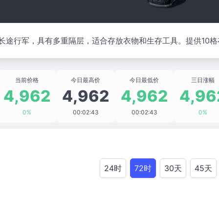
长途行军，具有多重隔层，适合存放衣物和生存工具。提供10格
当前价格
今日最高价
今日最低价
三日涨幅
4,962
4,962
4,962
4,96
0%
00:02:43
00:02:43
0%
24时
72时
30天
45天