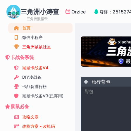
三角洲小涛查
Orzice
Q群：251527
三角洲数据帝
首页
微信小程序
三角洲鼠鼠社区
卡战备系统
鼠鼠卡战备V4
DIY凑战备
旅行背包
卡战备排行榜
背包
鼠鼠卡战备V3(已弃用)
鼠鼠必备
攻略文章
改枪方案 - 改枪码