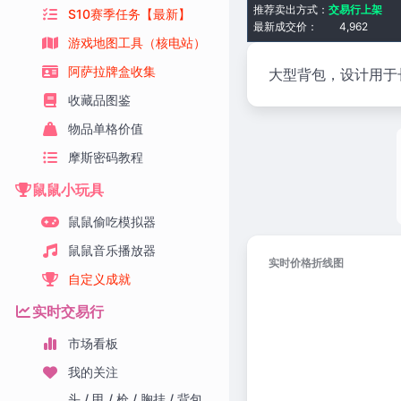
推荐卖出方式：
交易行上架
S10赛季任务【最新】
最新成交价：
4,962
游戏地图工具（核电站）
阿萨拉牌盒收集
大型背包，设计用于
收藏品图鉴
物品单格价值
摩斯密码教程
鼠鼠小玩具
鼠鼠偷吃模拟器
鼠鼠音乐播放器
实时价格折线图
自定义成就
实时交易行
市场看板
我的关注
头 / 甲 / 枪 / 胸挂 / 背包