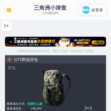
三角洲小涛查
未登录
三角洲数据帝
<
>
目前网站的运营成本很高，我们只会接一些靠谱的广告回血
GT5野战背包
背包
推荐卖出方式：
交易行上架
3×3
最新成交价：
146,250