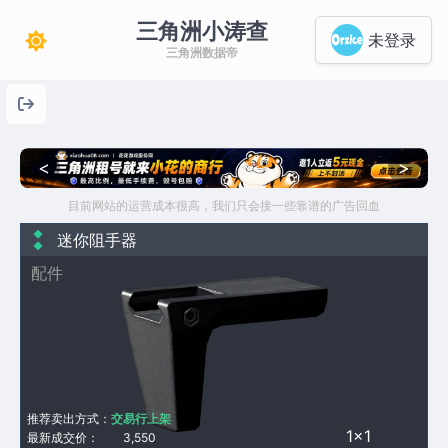
三角洲小涛查
未登录
三角洲数据帝
<
>
目前网站的运营成本很高，我们只会接一些靠谱的广告回血
迷你阻手器
配件
推荐卖出方式：
交易行上架
1×1
最新成交价：
3,550