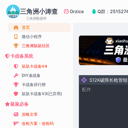
三角洲小涛查
Orzice
Q群：251527
三角洲数据帝
首页
微信小程序
三角洲鼠鼠社区
卡战备系统
鼠鼠卡战备V4
DIY凑战备
S12K破阵长枪管
卡战备排行榜
配件
鼠鼠卡战备V3(已弃用)
鼠鼠必备
攻略文章
改枪方案 - 改枪码