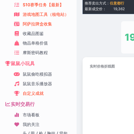
推荐卖出方式：
任意都行
S10赛季任务【最新】
最新成交价：
19,362
游戏地图工具（核电站）
阿萨拉牌盒收集
收藏品图鉴
1
物品单格价值
摩斯密码教程
鼠鼠小玩具
实时价格折线图
鼠鼠偷吃模拟器
鼠鼠音乐播放器
自定义成就
实时交易行
市场看板
我的关注
头 / 甲 / 枪 / 胸挂 / 背包