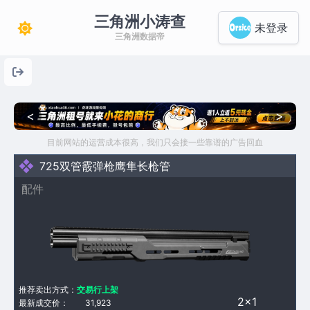
三角洲小涛查
未登录
三角洲数据帝
<
>
目前网站的运营成本很高，我们只会接一些靠谱的广告回血
725双管霰弹枪鹰隼长枪管
配件
推荐卖出方式：
交易行上架
2×1
最新成交价：
31,923