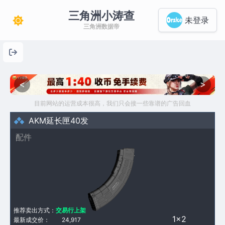
三角洲小涛查
未登录
三角洲数据帝
<
>
目前网站的运营成本很高，我们只会接一些靠谱的广告回血
AKM延长匣40发
配件
推荐卖出方式：
交易行上架
1×2
最新成交价：
24,917