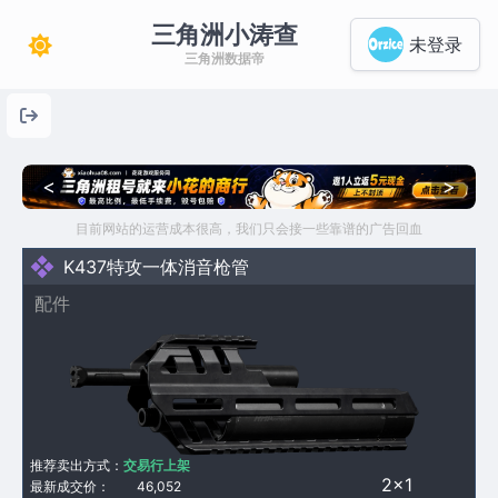
三角洲小涛查
未登录
三角洲数据帝
<
>
目前网站的运营成本很高，我们只会接一些靠谱的广告回血
K437特攻一体消音枪管
配件
推荐卖出方式：
交易行上架
2×1
最新成交价：
46,052