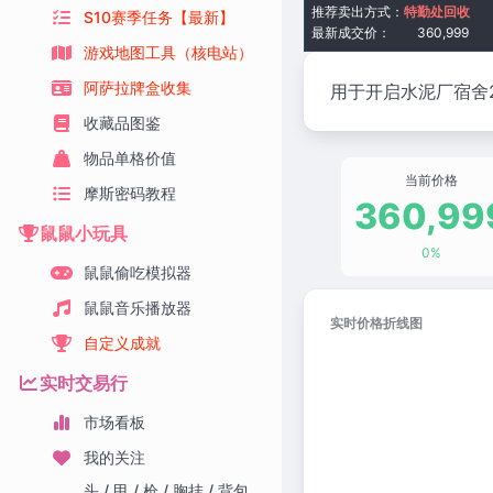
推荐卖出方式：
特勤处回收
S10赛季任务【最新】
最新成交价：
360,999
游戏地图工具（核电站）
阿萨拉牌盒收集
用于开启水泥厂宿舍2
收藏品图鉴
物品单格价值
当前价格
摩斯密码教程
360,99
鼠鼠小玩具
0%
鼠鼠偷吃模拟器
鼠鼠音乐播放器
实时价格折线图
自定义成就
实时交易行
市场看板
我的关注
头 / 甲 / 枪 / 胸挂 / 背包