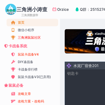
三角洲小涛查
Orzice
Q群：251527
三角洲数据帝
首页
微信小程序
三角洲鼠鼠社区
卡战备系统
鼠鼠卡战备V4
DIY凑战备
水泥厂宿舍201
卡战备排行榜
钥匙卡
鼠鼠卡战备V3(已弃用)
鼠鼠必备
攻略文章
改枪方案 - 改枪码