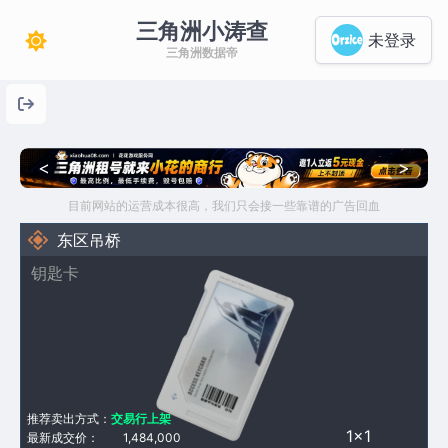
三角洲小涛查
未登录
三角洲数据帝
<
>
目前网站的运营成本很高，我们只会接一些靠谱的广告回血
东区吊桥
钥匙卡
推荐卖出方式：
交易行上架
1×1
最新成交价：
1,484,000