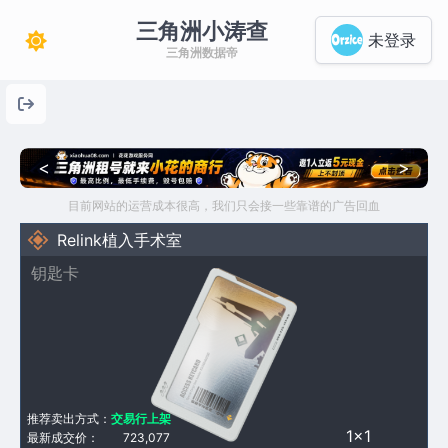
三角洲小涛查
未登录
三角洲数据帝
<
>
目前网站的运营成本很高，我们只会接一些靠谱的广告回血
Relink植入手术室
钥匙卡
推荐卖出方式：
交易行上架
1×1
最新成交价：
723,077