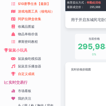
推荐卖出方式：
特勤处回收
S10赛季任务【最新】
最新成交价：
295,988
游戏地图工具（核电站）
阿萨拉牌盒收集
用于开启东城民宅卧
收藏品图鉴
物品单格价值
当前价格
摩斯密码教程
295,98
鼠鼠小玩具
0%
鼠鼠偷吃模拟器
鼠鼠音乐播放器
实时价格折线图
自定义成就
实时交易行
市场看板
我的关注
头 / 甲 / 枪 / 胸挂 / 背包