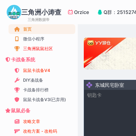
三角洲小涛查
Orzice
Q群：251527
三角洲数据帝
首页
微信小程序
三角洲鼠鼠社区
卡战备系统
鼠鼠卡战备V4
DIY凑战备
东城民宅卧室
卡战备排行榜
钥匙卡
鼠鼠卡战备V3(已弃用)
鼠鼠必备
攻略文章
改枪方案 - 改枪码