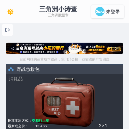
三角洲小涛查
未登录
三角洲数据帝
<
>
目前网站的运营成本很高，我们只会接一些靠谱的广告回血
野战急救包
消耗品
推荐卖出方式：
交易行上架
2×1
最新成交价：
13,486