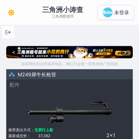
三角洲小涛查
未登录
三角洲数据帝
<
>
目前网站的运营成本很高，我们只会接一些靠谱的广告回血
M249犀牛长枪管
配件
推荐卖出方式：
交易行上架
2×1
最新成交价：
37,362