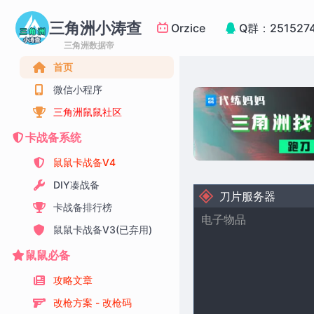
三角洲小涛查
Orzice
Q群：251527
三角洲数据帝
首页
微信小程序
三角洲鼠鼠社区
卡战备系统
鼠鼠卡战备V4
DIY凑战备
刀片服务器
卡战备排行榜
电子物品
鼠鼠卡战备V3(已弃用)
鼠鼠必备
攻略文章
改枪方案 - 改枪码