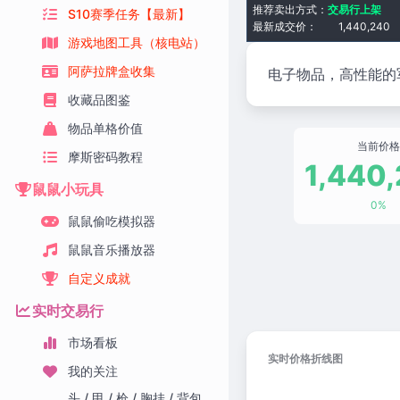
推荐卖出方式：
交易行上架
S10赛季任务【最新】
最新成交价：
1,440,240
游戏地图工具（核电站）
阿萨拉牌盒收集
电子物品，高性能的
收藏品图鉴
物品单格价值
当前价格
摩斯密码教程
1,440
鼠鼠小玩具
0%
鼠鼠偷吃模拟器
鼠鼠音乐播放器
自定义成就
实时交易行
市场看板
实时价格折线图
我的关注
头 / 甲 / 枪 / 胸挂 / 背包