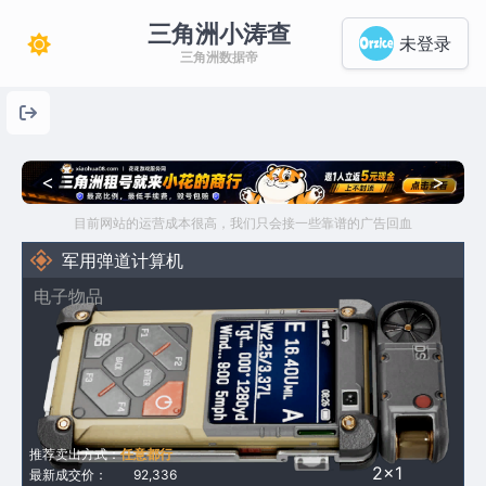
三角洲小涛查
未登录
三角洲数据帝
<
>
目前网站的运营成本很高，我们只会接一些靠谱的广告回血
军用弹道计算机
电子物品
推荐卖出方式：
任意都行
2×1
最新成交价：
92,336