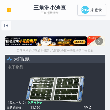
三角洲小涛查
未登录
三角洲数据帝
<
>
目前网站的运营成本很高，我们只会接一些靠谱的广告回血
太阳能板
电子物品
推荐卖出方式：
交易行上架
4×2
最新成交价：
33,720