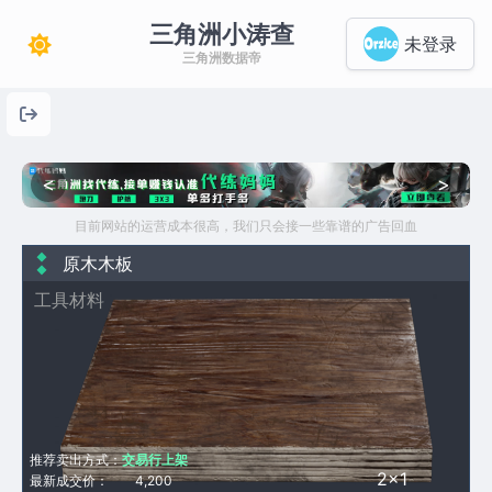
三角洲小涛查
未登录
三角洲数据帝
<
>
目前网站的运营成本很高，我们只会接一些靠谱的广告回血
原木木板
工具材料
推荐卖出方式：
交易行上架
2×1
最新成交价：
4,200