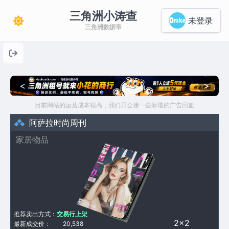
三角洲小涛查
未登录
三角洲数据帝
<
>
目前网站的运营成本很高，我们只会接一些靠谱的广告回血
阿萨拉时尚周刊
家居物品
推荐卖出方式：
交易行上架
2×2
最新成交价：
20,538