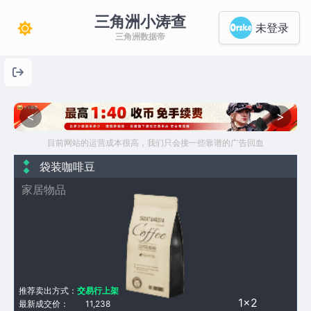
三角洲小涛查
未登录
三角洲数据帝
<
>
目前网站的运营成本很高，我们只会接一些靠谱的广告回血
袋装咖啡豆
家居物品
推荐卖出方式：
交易行上架
1×2
最新成交价：
11,238