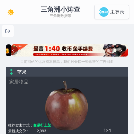
三角洲小涛查
未登录
三角洲数据帝
<
>
目前网站的运营成本很高，我们只会接一些靠谱的广告回血
苹果
家居物品
推荐卖出方式：
交易行上架
1×1
最新成交价：
2,993