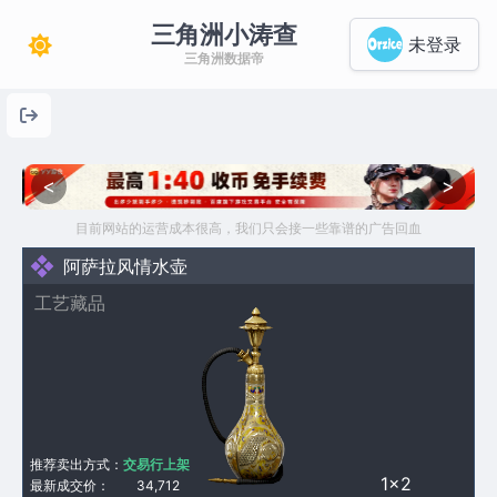
三角洲小涛查
未登录
三角洲数据帝
<
>
目前网站的运营成本很高，我们只会接一些靠谱的广告回血
阿萨拉风情水壶
工艺藏品
推荐卖出方式：
交易行上架
1×2
最新成交价：
34,712