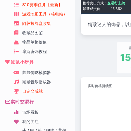
推荐卖出方式：
交易行上架
S10赛季任务【最新】
最新成交价：
15,352
游戏地图工具（核电站）
阿萨拉牌盒收集
精致迷人的饰品，以
收藏品图鉴
物品单格价值
摩斯密码教程
15
鼠鼠小玩具
鼠鼠偷吃模拟器
鼠鼠音乐播放器
实时价格折线图
自定义成就
实时交易行
市场看板
我的关注
头 / 甲 / 枪 / 胸挂 / 背包