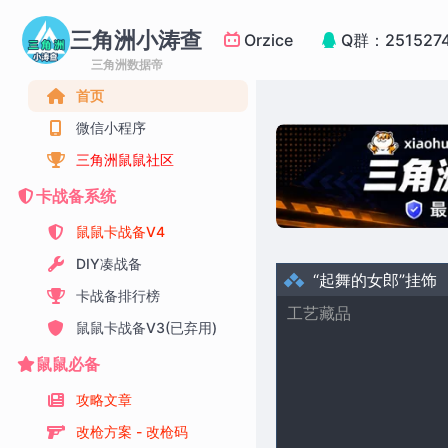
三角洲小涛查
Orzice
Q群：251527
三角洲数据帝
首页
微信小程序
三角洲鼠鼠社区
卡战备系统
鼠鼠卡战备V4
DIY凑战备
“起舞的女郎”挂饰
卡战备排行榜
工艺藏品
鼠鼠卡战备V3(已弃用)
鼠鼠必备
攻略文章
改枪方案 - 改枪码