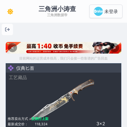
三角洲小涛查
未登录
三角洲数据帝
<
>
目前网站的运营成本很高，我们只会接一些靠谱的广告回血
仪典匕首
工艺藏品
推荐卖出方式：
交易行上架
3×2
最新成交价：
118,324