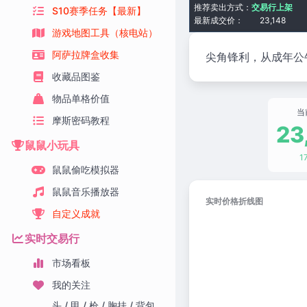
推荐卖出方式：
交易行上架
S10赛季任务【最新】
最新成交价：
23,148
游戏地图工具（核电站）
阿萨拉牌盒收集
尖角锋利，从成年公
收藏品图鉴
物品单格价值
当
摩斯密码教程
23
鼠鼠小玩具
1
鼠鼠偷吃模拟器
鼠鼠音乐播放器
实时价格折线图
自定义成就
实时交易行
市场看板
我的关注
头 / 甲 / 枪 / 胸挂 / 背包