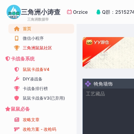
三角洲小涛查
Orzice
Q群：251527
三角洲数据帝
首页
微信小程序
三角洲鼠鼠社区
卡战备系统
鼠鼠卡战备V4
DIY凑战备
犄角墙饰
卡战备排行榜
工艺藏品
鼠鼠卡战备V3(已弃用)
鼠鼠必备
攻略文章
改枪方案 - 改枪码