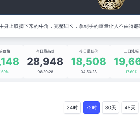
牛身上取摘下来的牛角，完整细长，拿到手的重量让人不由得感叹
前价格
今日最高价
今日最低价
三日涨幅
,148
28,948
18,508
19,6
7.69%
08:20:28
04:50:28
17.69%
24时
72时
30天
45天