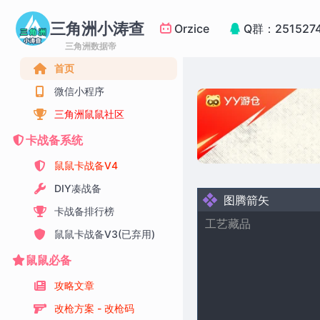
三角洲小涛查
Orzice
Q群：251527
三角洲数据帝
首页
微信小程序
三角洲鼠鼠社区
卡战备系统
鼠鼠卡战备V4
DIY凑战备
图腾箭矢
卡战备排行榜
工艺藏品
鼠鼠卡战备V3(已弃用)
鼠鼠必备
攻略文章
改枪方案 - 改枪码