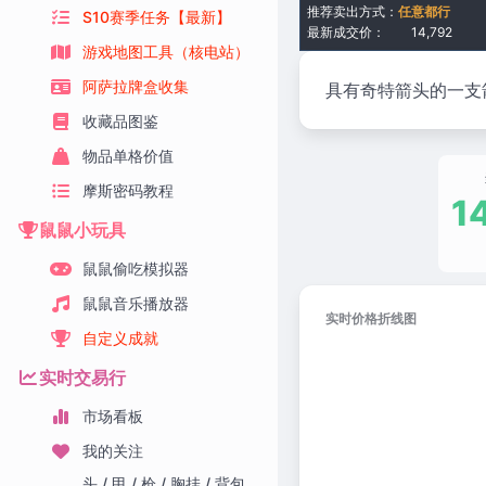
推荐卖出方式：
任意都行
S10赛季任务【最新】
最新成交价：
14,792
游戏地图工具（核电站）
阿萨拉牌盒收集
具有奇特箭头的一支
收藏品图鉴
物品单格价值
摩斯密码教程
1
鼠鼠小玩具
鼠鼠偷吃模拟器
鼠鼠音乐播放器
实时价格折线图
自定义成就
实时交易行
市场看板
我的关注
头 / 甲 / 枪 / 胸挂 / 背包