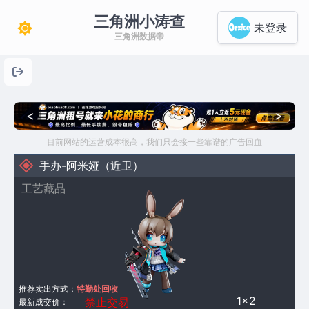
三角洲小涛查
未登录
三角洲数据帝
<
>
目前网站的运营成本很高，我们只会接一些靠谱的广告回血
手办-阿米娅（近卫）
工艺藏品
推荐卖出方式：
特勤处回收
1×2
禁止交易
最新成交价：